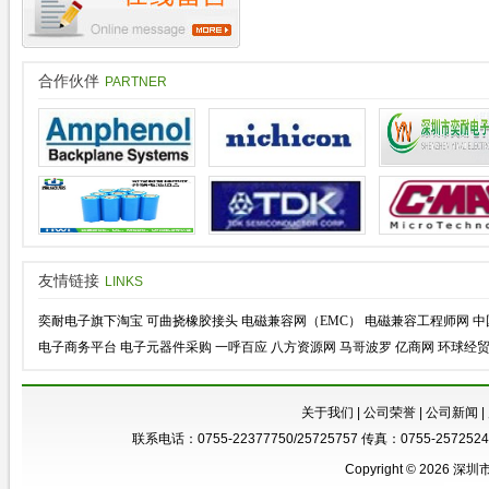
合作伙伴
PARTNER
友情链接
LINKS
奕耐电子旗下淘宝
可曲挠橡胶接头
电磁兼容网（EMC）
电磁兼容工程师网
中
电子商务平台
电子元器件采购
一呼百应
八方资源网
马哥波罗
亿商网
环球经
关于我们
|
公司荣誉
|
公司新闻
|
联系电话：0755-22377750/25725757 传真：0755-25725246
Copyright © 2026 深