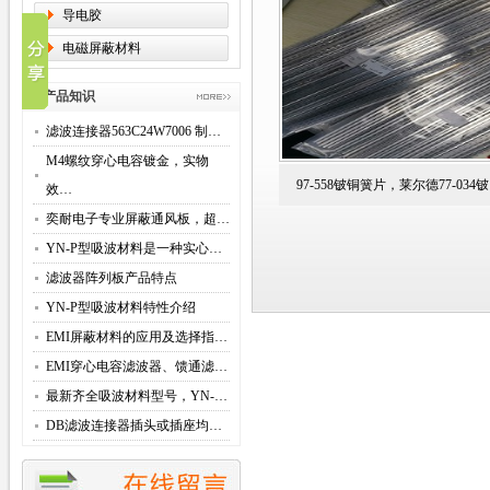
导电胶
电磁屏蔽材料
产品知识
滤波连接器563C24W7006 制…
M4螺纹穿心电容镀金，实物
97-558铍铜簧片，莱尔德77-034
效…
奕耐电子专业屏蔽通风板，超…
YN-P型吸波材料是一种实心…
滤波器阵列板产品特点
YN-P型吸波材料特性介绍
EMI屏蔽材料的应用及选择指…
EMI穿心电容滤波器、馈通滤…
最新齐全吸波材料型号，YN-…
DB滤波连接器插头或插座均…