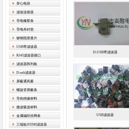
穿心电容
滤波连接器
导电橡胶条
导电布衬垫
铍铜指形簧片
USB带滤波器
D-USB带滤波器
RJ45滤波器接口
滤波器阵列板
D-usb滤波器
屏蔽通风窗
螺旋管屏蔽条
导热绝缘材料
微波吸波材料
USB滤波器
金属编织丝网条
三端贴片EMI滤波器